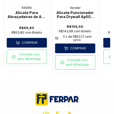
RAVEN
Vonder
Alicate Para
Alicate Puncionador
Abraçadeiras de Aço
Para Drywall Ap500
A
Clic - Raven
Plus Vonder
Profi
R$156,50
R$69,40
R$143,98
com
Boleto
R$63,85
com
Boleto
R$4
3
x de
R$52,17
sem
juros
COMPRAR
COMPRAR
Consulte-nos
pelo WhatsApp
Consulte-nos
pelo WhatsApp