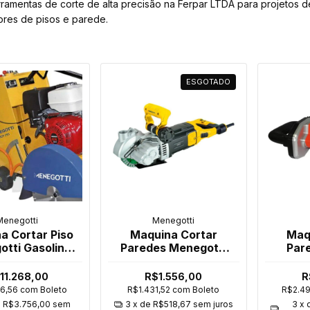
rramentas de corte de alta precisão na Ferpar LTDA para projetos 
ores de pisos e parede.
ESGOTADO
Menegotti
Menegotti
a Cortar Piso
Maquina Cortar
Maq
tti Gasolina
Paredes Menegotti
Par
cp195 13Hp
Mce 2400W
Br
11.268,00
R$1.556,00
R
66,56
com
Boleto
R$1.431,52
com
Boleto
R$2.4
e
R$3.756,00
sem
3
x de
R$518,67
sem juros
3
x 