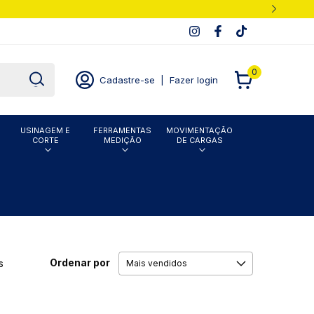
0
Cadastre-se
|
Fazer login
USINAGEM E
FERRAMENTAS
MOVIMENTAÇÃO
CORTE
MEDIÇÃO
DE CARGAS
Ordenar por
s