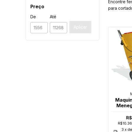
Encontre fe
Preço
para cortad
De
Até
Aplicar
Maquin
Menego
4T M
R$
R$10.3
3
x d