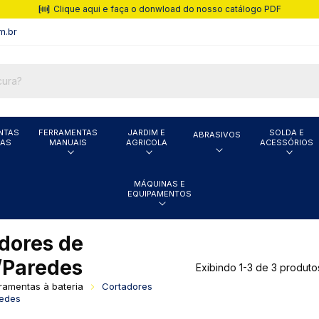
Clique aqui e faça o donwload do nosso catálogo PDF
m.br
NTAS
FERRAMENTAS
JARDIM E
SOLDA E
ABRASIVOS
CAS
MANUAIS
AGRICOLA
ACESSÓRIOS
MÁQUINAS E
EQUIPAMENTOS
dores de
/Paredes
Exibindo 1-3 de 3 produto
ramentas à bateria
Cortadores
redes