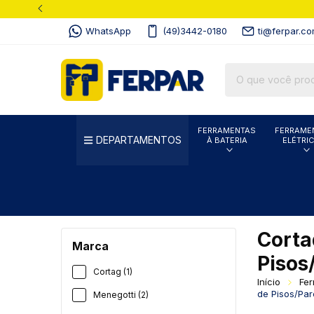
WhatsApp
(49)3442-0180
ti@ferpar.co
FERRAMENTAS
FERRAME
DEPARTAMENTOS
À BATERIA
ELÉTRI
Corta
Marca
Pisos
Cortag (1)
Início
Fer
de Pisos/Pa
Menegotti (2)