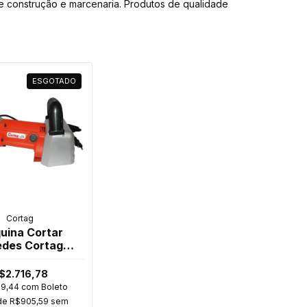
de construção e marcenaria. Produtos de qualidade
ESGOTADO
Cortag
uina Cortar
edes Cortag
ic35 2000W
$2.716,78
99,44
com
Boleto
de
R$905,59
sem