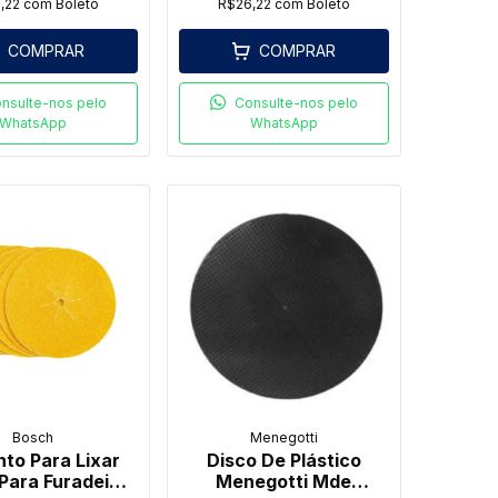
,22
com
Boleto
R$26,22
com
Boleto
COMPRAR
COMPRAR
nsulte-nos pelo
Consulte-nos pelo
WhatsApp
WhatsApp
Bosch
Menegotti
nto Para Lixar
Disco De Plástico
Para Furadeira
Menegotti Mde