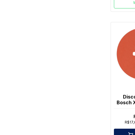
Disc
Bosch X
R$17