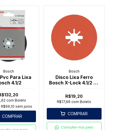
Bosch
Bosch
 Pvc Para Lixa
Disco Lixa Ferro
osch 4.1/2
Bosch X-Lock 4.1/2 G-
080
R$132,20
R$19,20
1,62
com
Boleto
R$17,66
com
Boleto
e
R$66,10
sem juros
COMPRAR
COMPRAR
Consulte-nos pelo
nsulte-nos pelo