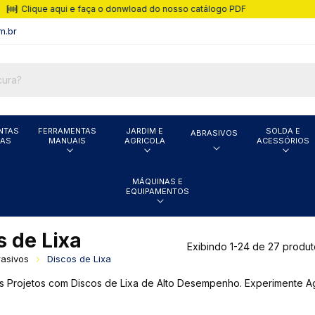
Parcelas em até 10x
m.br
NTAS
FERRAMENTAS
JARDIM E
SOLDA E
ABRASIVOS
CAS
MANUAIS
AGRICOLA
ACESSÓRIOS
MÁQUINAS E
EQUIPAMENTOS
s de Lixa
Exibindo 1-24 de 27 produt
asivos
Discos de Lixa
 Projetos com Discos de Lixa de Alto Desempenho. Experimente A