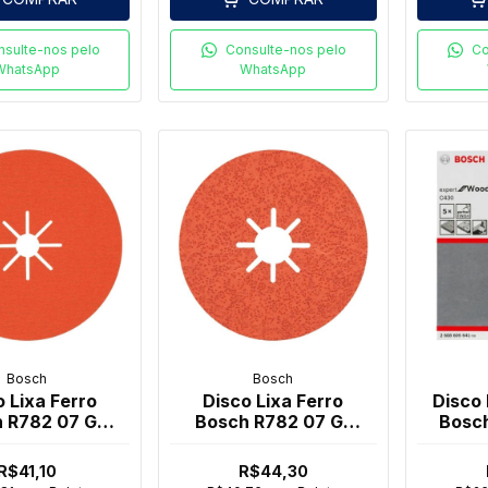
nsulte-nos pelo
Consulte-nos pelo
Co
WhatsApp
WhatsApp
Bosch
Bosch
o Lixa Ferro
Disco Lixa Ferro
Disco 
 R782 07 G-
Bosch R782 07 G-
Bosc
060
036
06
R$41,10
R$44,30