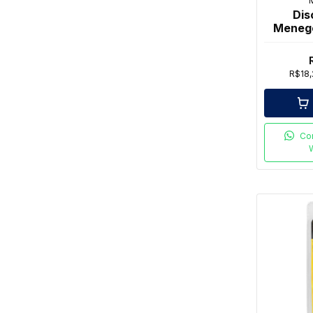
Dis
Menego
R$18
Co