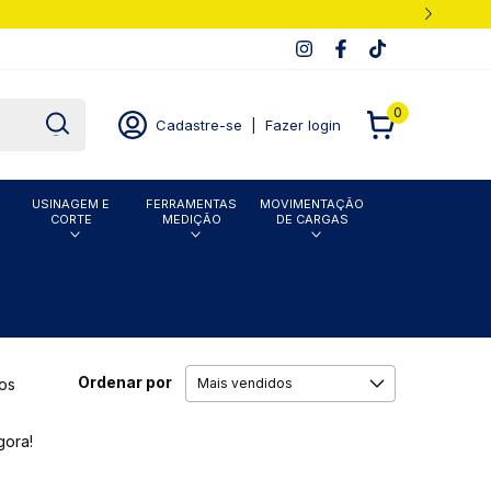
0
Cadastre-se
|
Fazer login
USINAGEM E
FERRAMENTAS
MOVIMENTAÇÃO
CORTE
MEDIÇÃO
DE CARGAS
Ordenar por
os
gora!