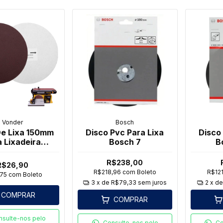
Vonder
Bosch
De Lixa 150mm
Disco Pvc Para Lixa
Disco
 Lixadeira
Bosch 7
B
375 Vonder
R$238,00
R$26,90
R$218,96
com
Boleto
R$12
,75
com
Boleto
3
x de
R$79,33
sem juros
2
x d
COMPRAR
COMPRAR
nsulte-nos pelo
Consulte-nos pelo
Co