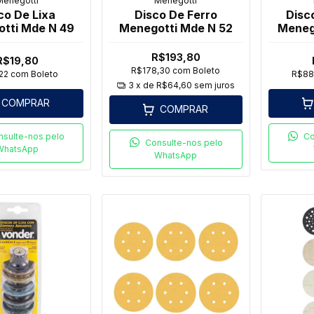
Menegotti
Menegotti
co De Lixa
Disco De Ferro
Disc
tti Mde N 49
Menegotti Mde N 52
Meneg
R$193,80
R$19,80
R$178,30
com
Boleto
,22
com
Boleto
R$88
3
x de
R$64,60
sem juros
COMPRAR
COMPRAR
nsulte-nos pelo
Co
Consulte-nos pelo
WhatsApp
WhatsApp