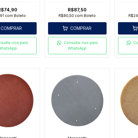
ock 4.1/2
Orbital M480 150Mm
07Pcs
R$74,90
R$87,50
,91
com
Boleto
R$80,50
com
Boleto
R$24
COMPRAR
COMPRAR
nsulte-nos pelo
Consulte-nos pelo
Co
WhatsApp
WhatsApp