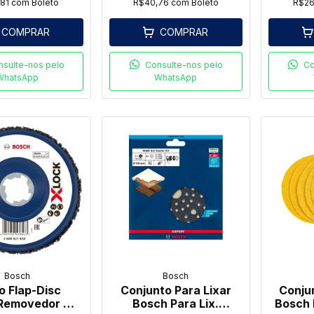
,81
com
Boleto
R$40,76
com
Boleto
R$26
COMPRAR
COMPRAR
nsulte-nos pelo
Consulte-nos pelo
Co
WhatsApp
WhatsApp
Bosch
Bosch
o Flap-Disc
Conjunto Para Lixar
Conju
Removedor X-
Bosch Para Lix.
Bosch 