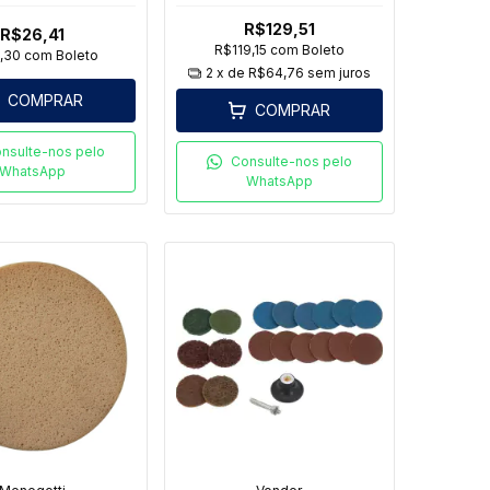
06Pcs
380Mm N 03
R$129,51
R$26,41
R$119,15
com
Boleto
,30
com
Boleto
2
x de
R$64,76
sem juros
COMPRAR
COMPRAR
nsulte-nos pelo
Consulte-nos pelo
WhatsApp
WhatsApp