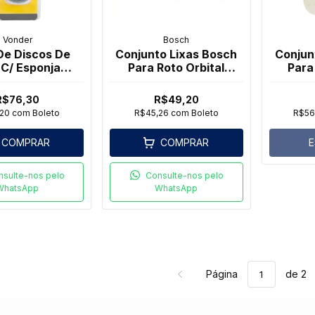
Vonder
Bosch
De Discos De
Conjunto Lixas Bosch
Conjun
 C/ Esponja
Para Roto Orbital
Para
va 9 Peças -
C470 150mm 06
M48
Vonder
peças
R$76,30
R$49,20
,20
com
Boleto
R$45,26
com
Boleto
R$56
COMPRAR
COMPRAR
nsulte-nos pelo
Consulte-nos pelo
WhatsApp
WhatsApp
Página
de 2