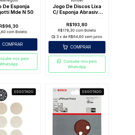
Menegotti
Vonder
o De Esponja
Jogo De Discos Lixa
otti Mde N 50
C/ Esponja Abrasiva
50mm 20 Pçs -
Vonder
R$193,80
R$96,30
R$178,30
com
Boleto
,60
com
Boleto
3
x de
R$64,60
sem juros
COMPRAR
COMPRAR
nsulte-nos pelo
Consulte-nos pelo
WhatsApp
WhatsApp
ESGOTADO
ESGOTADO