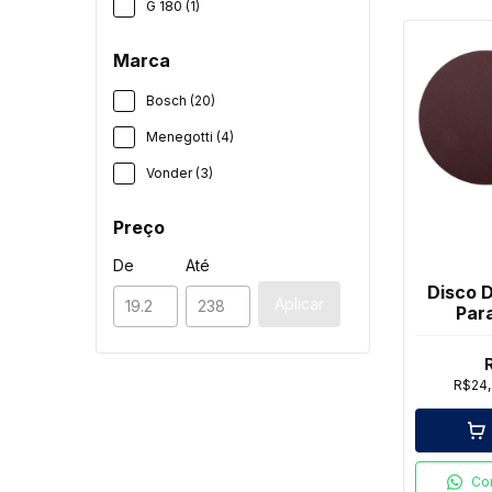
G 180 (1)
Marca
Bosch (20)
Menegotti (4)
Vonder (3)
Preço
De
Até
Disco 
Aplicar
Para
Lcv
R$24
Co