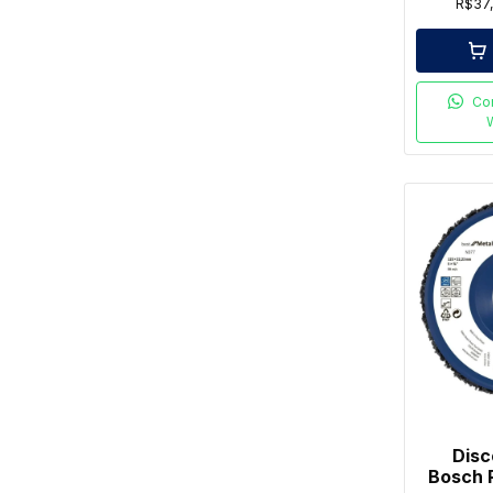
R$37
Co
Disc
Bosch 