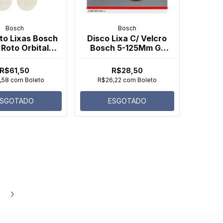
Bosch
Bosch
to Lixas Bosch
Disco Lixa C/ Velcro
 Roto Orbital
Bosch 5-125Mm G-
0 125mm 07
180 (05 Und)
peças
R$61,50
R$28,50
,58
com
Boleto
R$26,22
com
Boleto
ESGOTADO
ESGOTADO