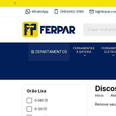
WhatsApp
(49)3442-0180
ti@ferpar.co
FERRAMENTAS
FERRAME
DEPARTAMENTOS
À BATERIA
ELÉTRI
Disco
Grão Lixa
Início
Abr
G 080 (1)
Renove seus
G 120 (1)