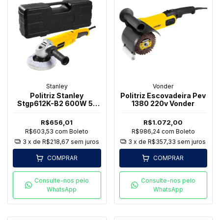
Stanley
Vonder
Politriz Stanley
Politriz Escovadeira Pev
Stgp612K-B2 600W 5"
1380 220v Vonder
220v
R$656,01
R$1.072,00
R$603,53
com
Boleto
R$986,24
com
Boleto
3
x de
R$218,67
sem juros
3
x de
R$357,33
sem juros
COMPRAR
COMPRAR
Consulte-nos pelo
Consulte-nos pelo
WhatsApp
WhatsApp