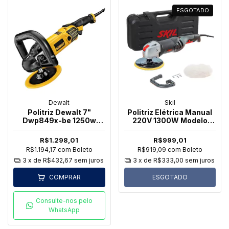
ESGOTADO
Dewalt
Skil
Politriz Dewalt 7"
Politriz Elétrica Manual
Dwp849x-be 1250w
220V 1300W Modelo
220v
9071 - Skil
R$1.298,01
R$999,01
R$1.194,17
com
Boleto
R$919,09
com
Boleto
3
x de
R$432,67
sem juros
3
x de
R$333,00
sem juros
COMPRAR
ESGOTADO
Consulte-nos pelo
WhatsApp