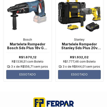
Bosch
Stanley
Martelete Rompedor
Martelele Rompedor
Bosch Sds Plus 18v Gbh
Stanley Sds Plus 20v
18v-26d Sem Bateria
Sbh900d2k + 02
Baterias Stanley
R$1.670,12
R$1.932,02
R$1.536,51
com
Boleto
R$1.777,46
com
Boleto
3
x de
R$556,71
sem juros
3
x de
R$644,01
sem juros
ESGOTADO
ESGOTADO