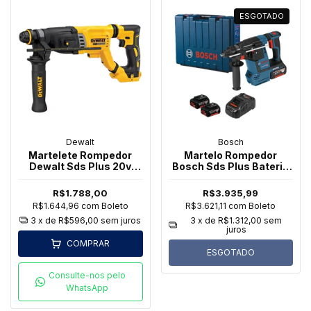
ESGOTADO
Dewalt
Bosch
Martelete Rompedor
Martelo Rompedor
Dewalt Sds Plus 20v
Bosch Sds Plus Bateria
Dch263b Sem bateria
Gbh 18V-26 18V 2B
R$1.788,00
R$3.935,99
R$1.644,96
com
Boleto
R$3.621,11
com
Boleto
3
x de
R$596,00
sem juros
3
x de
R$1.312,00
sem
juros
COMPRAR
ESGOTADO
Consulte-nos pelo
WhatsApp