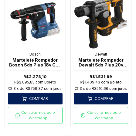
Bosch
Dewalt
Martelete Rompedor
Martelete Rompedor
Bosch Sds Plus 18v Gbh
Dewalt Sds Plus 20v
187-li Sem Bateria
Dch172b-b3 Sem Bateria
R$2.278,10
R$1.531,99
R$2.095,85
com
Boleto
R$1.409,43
com
Boleto
3
x de
R$759,37
sem juros
3
x de
R$510,66
sem juros
COMPRAR
COMPRAR
Consulte-nos pelo
Consulte-nos pelo
WhatsApp
WhatsApp