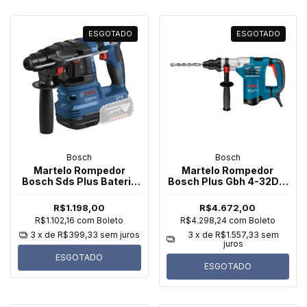
ESGOTADO
ESGOTADO
Bosch
Bosch
Martelo Rompedor
Martelo Rompedor
Bosch Sds Plus Bateria
Bosch Plus Gbh 4-32Dfr
Gbh 185-Li 18V Sem Bat
11332 900W
R$1.198,00
R$4.672,00
R$1.102,16
com
Boleto
R$4.298,24
com
Boleto
3
x de
R$399,33
sem juros
3
x de
R$1.557,33
sem
juros
ESGOTADO
ESGOTADO