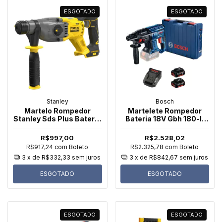
ESGOTADO
ESGOTADO
Stanley
Bosch
Martelo Rompedor
Martelete Rompedor
Stanley Sds Plus Bateria
Bateria 18V Gbh 180-li
Sbh900B 20V S/ Bat
Bosch
R$997,00
R$2.528,02
R$917,24
com
Boleto
R$2.325,78
com
Boleto
3
x de
R$332,33
sem juros
3
x de
R$842,67
sem juros
ESGOTADO
ESGOTADO
ESGOTADO
ESGOTADO