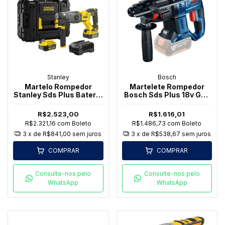
Stanley
Bosch
Martelo Rompedor
Martelete Rompedor
Stanley Sds Plus Bateria
Bosch Sds Plus 18v Gbh
Sbh900M2K 20V 2B
180-li Sem Bateria
R$2.523,00
R$1.616,01
R$2.321,16
com
Boleto
R$1.486,73
com
Boleto
3
x de
R$841,00
sem juros
3
x de
R$538,67
sem juros
COMPRAR
COMPRAR
Consulte-nos pelo
Consulte-nos pelo
WhatsApp
WhatsApp