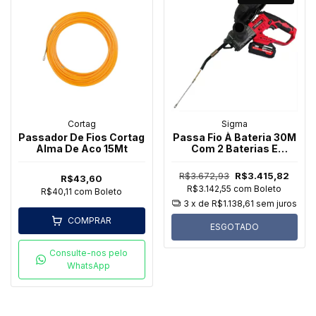
Cortag
Sigma
Passador De Fios Cortag
Passa Fio À Bateria 30M
Alma De Aco 15Mt
Com 2 Baterias E
Carregador Sigma
R$3.672,93
R$3.415,82
R$43,60
R$3.142,55
com
Boleto
R$40,11
com
Boleto
3
x de
R$1.138,61
sem juros
COMPRAR
ESGOTADO
Consulte-nos pelo
WhatsApp