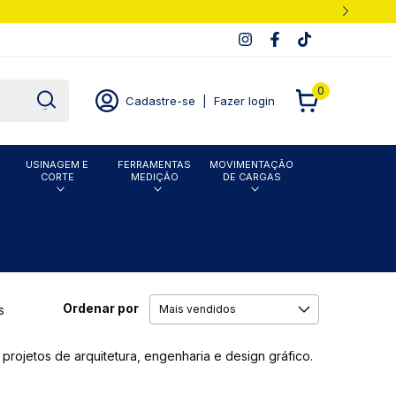
0
Cadastre-se
|
Fazer login
USINAGEM E
FERRAMENTAS
MOVIMENTAÇÃO
CORTE
MEDIÇÃO
DE CARGAS
Ordenar por
s
ojetos de arquitetura, engenharia e design gráfico.