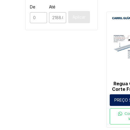
De
Até
Aplicar
Regua 
Corte F
PREÇO 
Co