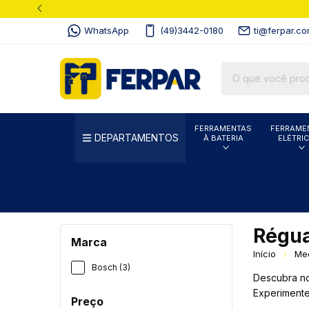
WhatsApp
(49)3442-0180
ti@ferpar.co
FERRAMENTAS
FERRAME
DEPARTAMENTOS
À BATERIA
ELÉTRI
Régua
Marca
Início
Me
Bosch (3)
Descubra no
Experimente
Preço