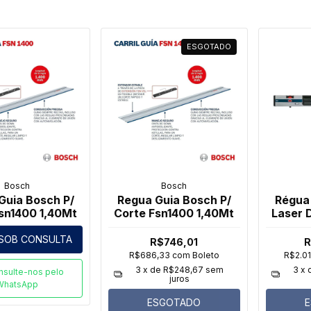
ESGOTADO
Bosch
Bosch
Guia Bosch P/
Regua Guia Bosch P/
Régua 
sn1400 1,40Mt
Corte Fsn1400 1,40Mt
Laser D
SOB CONSULTA
R$746,01
R
R$686,33
com
Boleto
R$2.0
3
x de
R$248,67
sem
3
x 
nsulte-nos pelo
juros
WhatsApp
ESGOTADO