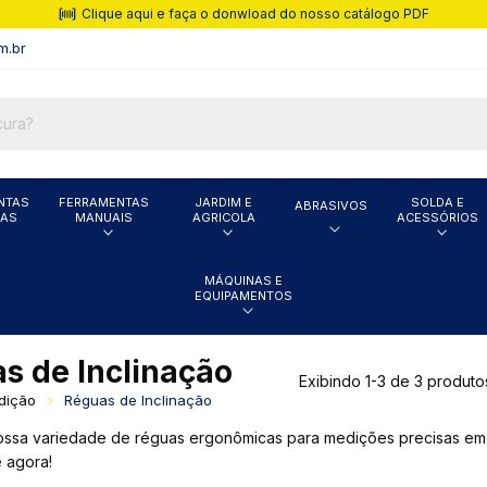
Clique aqui e faça o donwload do nosso catálogo PDF
m.br
NTAS
FERRAMENTAS
JARDIM E
SOLDA E
ABRASIVOS
CAS
MANUAIS
AGRICOLA
ACESSÓRIOS
MÁQUINAS E
EQUIPAMENTOS
s de Inclinação
Exibindo 1-3 de 3 produto
dição
Réguas de Inclinação
ssa variedade de réguas ergonômicas para medições precisas em pr
 agora!