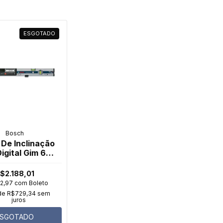
ESGOTADO
Bosch
De Inclinação
igital Gim 60 L
Bosch
$2.188,01
12,97
com
Boleto
de
R$729,34
sem
juros
ESGOTADO