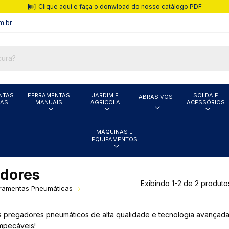
Clique aqui e faça o donwload do nosso catálogo PDF
m.br
NTAS
FERRAMENTAS
JARDIM E
SOLDA E
ABRASIVOS
CAS
MANUAIS
AGRICOLA
ACESSÓRIOS
MÁQUINAS E
EQUIPAMENTOS
dores
Exibindo 1-2 de 2 produto
ramentas Pneumáticas
 pregadores pneumáticos de alta qualidade e tecnologia avançada, 
impecáveis!