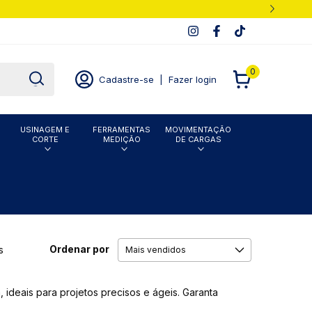
0
Cadastre-se
|
Fazer login
USINAGEM E
FERRAMENTAS
MOVIMENTAÇÃO
CORTE
MEDIÇÃO
DE CARGAS
Ordenar por
s
ideais para projetos precisos e ágeis. Garanta