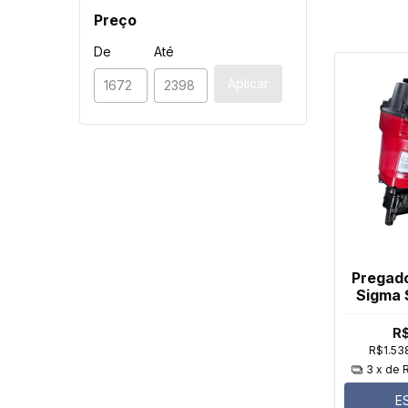
Preço
De
Até
Aplicar
Pregad
Sigma 
R$
R$1.53
3
x de
E