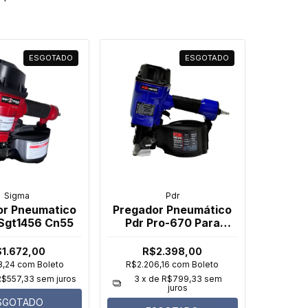
ESGOTADO
ESGOTADO
Sigma
Pdr
or Pneumatico
Pregador Pneumático
Sgt1456 Cn55
Pdr Pro-670 Para
Pallets
1.672,00
R$2.398,00
8,24
com
Boleto
R$2.206,16
com
Boleto
R$557,33
sem juros
3
x de
R$799,33
sem
juros
SGOTADO