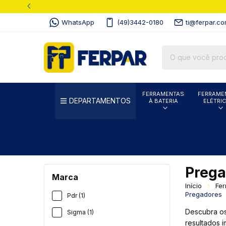
WhatsApp
(49)3442-0180
ti@ferpar.co
FERRAMENTAS
FERRAME
DEPARTAMENTOS
À BATERIA
ELÉTRI
Prega
Marca
Início
Fer
Pregadores
Pdr (1)
Descubra os
Sigma (1)
resultados 