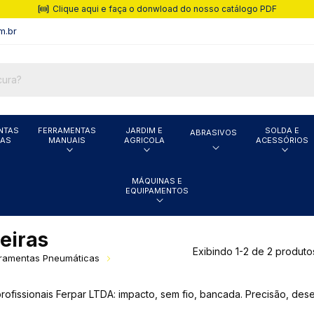
Clique aqui e faça o donwload do nosso catálogo PDF
m.br
NTAS
FERRAMENTAS
JARDIM E
SOLDA E
ABRASIVOS
CAS
MANUAIS
AGRICOLA
ACESSÓRIOS
MÁQUINAS E
EQUIPAMENTOS
eiras
Exibindo 1-2 de 2 produto
ramentas Pneumáticas
profissionais Ferpar LTDA: impacto, sem fio, bancada. Precisão, de