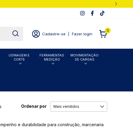
0
Cadastre-se
|
Fazer login
USINAGEM E
FERRAMENTAS
MOVIMENTAÇÃO
CORTE
MEDIÇÃO
DE CARGAS
Ordenar por
s
sempenho e durabilidade para construção, marcenaria