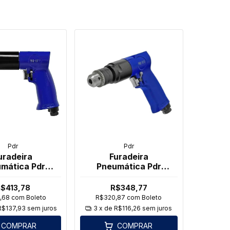
Pdr
Pdr
uradeira
Furadeira
mática Pdr
Pneumática Pdr
vel Pro-811 1/2
Reversível Pro-810
3/8
$413,78
R$348,77
,68
com
Boleto
R$320,87
com
Boleto
R$137,93
sem juros
3
x de
R$116,26
sem juros
COMPRAR
COMPRAR