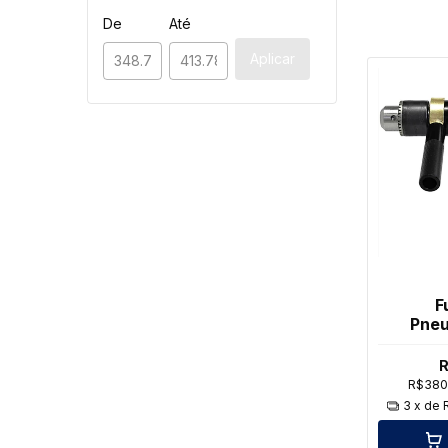
De
Até
Aplicar
F
Pneu
Reversi
R
R$380
3
x de