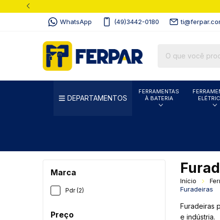
WhatsApp
(49)3442-0180
ti@ferpar.co
FERRAMENTAS
FERRAME
DEPARTAMENTOS
À BATERIA
ELÉTRI
Furad
Marca
Início
Fer
Furadeiras
Pdr (2)
Furadeiras 
Preço
e indústria.