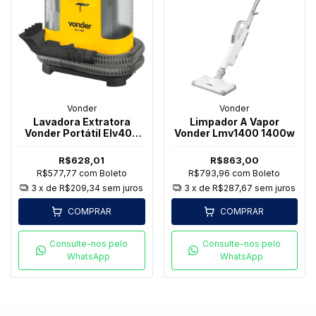
Vonder
Vonder
Lavadora Extratora
Limpador A Vapor
Vonder Portátil Elv400
Vonder Lmv1400 1400w
400w 220v
R$628,01
R$863,00
R$577,77
com
Boleto
R$793,96
com
Boleto
3
x de
R$209,34
sem juros
3
x de
R$287,67
sem juros
COMPRAR
COMPRAR
Consulte-nos pelo
Consulte-nos pelo
WhatsApp
WhatsApp