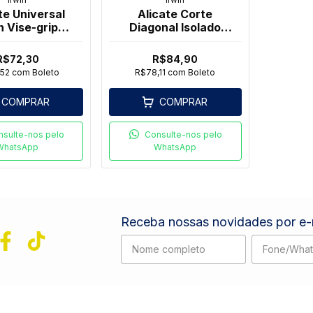
te Universal
Alicate Corte
n Vise-grip
Diagonal Isolado
solado 8
Irwin 6" Vise-grip
R$72,30
R$84,90
,52
com
Boleto
R$78,11
com
Boleto
COMPRAR
COMPRAR
nsulte-nos pelo
Consulte-nos pelo
WhatsApp
WhatsApp
Receba nossas novidades por e-