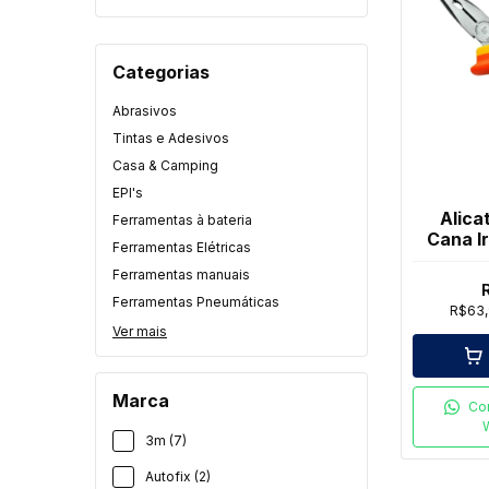
Categorias
Abrasivos
Tintas e Adesivos
Casa & Camping
EPI's
Alica
Ferramentas à bateria
Cana I
Ferramentas Elétricas
Ferramentas manuais
Ferramentas Pneumáticas
R$63
Ver mais
Marca
Co
3m (7)
Autofix (2)