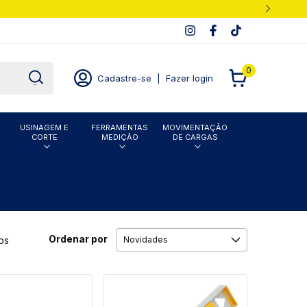
0
Cadastre-se
|
Fazer login
USINAGEM E
FERRAMENTAS
MOVIMENTAÇÃO
CORTE
MEDIÇÃO
DE CARGAS
Ordenar por
os