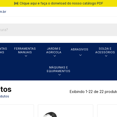
Parcelas em até 10x
m.br
NTAS
FERRAMENTAS
JARDIM E
SOLDA E
ABRASIVOS
CAS
MANUAIS
AGRICOLA
ACESSÓRIOS
MÁQUINAS E
EQUIPAMENTOS
tos
Exibindo 1-22 de 22 produt
dutos