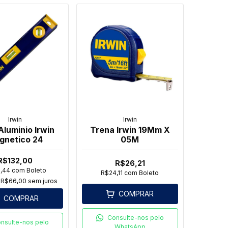
Irwin
Irwin
Aluminio Irwin
Trena Irwin 19Mm X
gnetico 24
05M
R$132,00
R$26,21
1,44
com
Boleto
R$24,11
com
Boleto
e
R$66,00
sem juros
COMPRAR
COMPRAR
Consulte-nos pelo
nsulte-nos pelo
WhatsApp