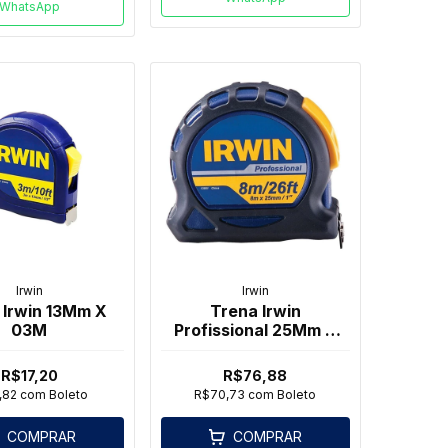
WhatsApp
Irwin
Irwin
 Irwin 13Mm X
Trena Irwin
03M
Profissional 25Mm X
08M
R$17,20
R$76,88
,82
com
Boleto
R$70,73
com
Boleto
COMPRAR
COMPRAR