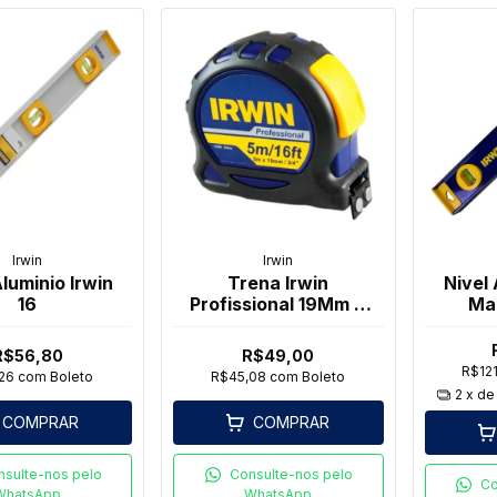
Irwin
Irwin
Aluminio Irwin
Trena Irwin
Nivel 
16
Profissional 19Mm X
Ma
05M
R$56,80
R$49,00
R$12
,26
com
Boleto
R$45,08
com
Boleto
2
x d
COMPRAR
COMPRAR
nsulte-nos pelo
Consulte-nos pelo
Co
WhatsApp
WhatsApp