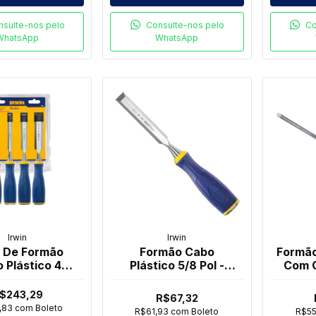
nsulte-nos pelo
Consulte-nos pelo
Co
WhatsApp
WhatsApp
Irwin
Irwin
 De Formão
Formão Cabo
Formão
 Plástico 4
Plástico 5/8 Pol -
Com C
as - Irwin
Irwin
3/8
$243,29
R$67,32
,83
com
Boleto
R$61,93
com
Boleto
R$55