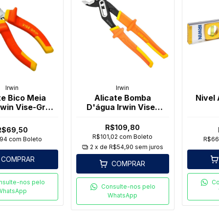
Irwin
Irwin
te Bico Meia
Alicate Bomba
Nivel 
rwin Vise-Grip
D'água Irwin Vise-
6
Grip 10"
R$109,80
R$69,50
R$101,02
com
Boleto
,94
com
Boleto
R$66
2
x de
R$54,90
sem juros
COMPRAR
COMPRAR
nsulte-nos pelo
Co
Consulte-nos pelo
WhatsApp
WhatsApp