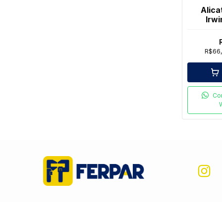
Alica
Irwi
I
R$66
Co