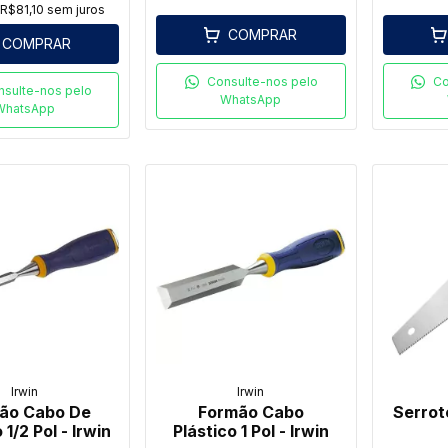
e
R$81,10
sem juros
COMPRAR
COMPRAR
Consulte-nos pelo
Co
nsulte-nos pelo
WhatsApp
WhatsApp
Irwin
Irwin
ão Cabo De
Formão Cabo
Serrot
 1/2 Pol - Irwin
Plástico 1 Pol - Irwin