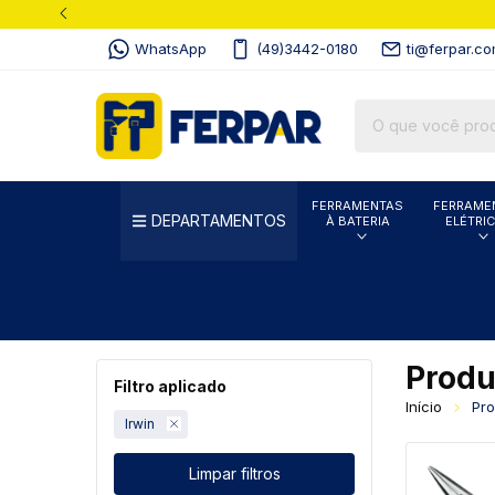
WhatsApp
(49)3442-0180
ti@ferpar.co
FERRAMENTAS
FERRAME
DEPARTAMENTOS
À BATERIA
ELÉTRI
Produ
Filtro aplicado
Início
Pro
Irwin
Limpar filtros