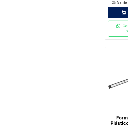
3
x d
Co
Form
Plástico