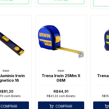
Irwin
Irwin
Aluminio Irwin
Trena Irwin 25Mm X
Trena
netico 16
08M
R$81,20
R$44,91
,70
com
Boleto
R$41,32
com
Boleto
R$15
COMPRAR
COMPRAR